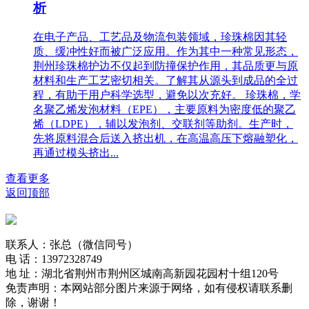
析
在电子产品、工艺品及物流包装领域，珍珠棉因其轻
质、缓冲性好而被广泛应用。作为其中一种常见形态，
荆州珍珠棉护边不仅起到防撞保护作用，其品质更与原
材料和生产工艺密切相关。了解其从源头到成品的全过
程，有助于用户科学选型，避免以次充好。 珍珠棉，学
名聚乙烯发泡材料（EPE），主要原料为密度低的聚乙
烯（LDPE），辅以发泡剂、交联剂等助剂。生产时，
先将原料混合后送入挤出机，在高温高压下熔融塑化，
再通过模头挤出...
查看更多
返回顶部
联系人：张总（微信同号）
电 话：13972328749
地 址：湖北省荆州市荆州区城南高新园花园村十组120号
免责声明：本网站部分图片来源于网络，如有侵权请联系删
除，谢谢！