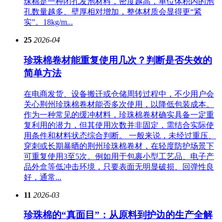
珠棉是一种闭孔发泡材料，密度越高，单位体积内的泡
孔数量越多、壁厚相对增加，整体材质会显得更“紧
实”。18kg/m...
25
2026-04
珍珠棉卷材能重复使用几次？判断是否失效的
简单方法
在电商发货、设备搬迁或仓储周转过程中，不少用户会
关心荆州珍珠棉卷材能否多次使用，以降低包装成本。
作为一种常见的缓冲材料，珍珠棉卷材确实具备一定重
复利用的潜力，但其使用次数并非固定，需结合实际使
用条件和材料状态综合判断。 一般来说，未经过重压、
穿刺或长期暴晒的荆州珍珠棉卷材，在轻度防护场景下
可重复使用3至5次。例如用于包裹小型工艺品、电子产
品外盒等低冲击环境，只要表面无明显破损、回弹性良
好，通常...
11
2026-03
珍珠棉的“真面目”：从原料到护边的生产全解