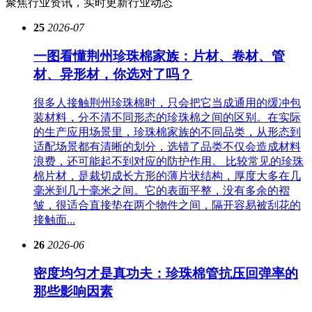
聚焦行业资讯，实时更新行业动态
25
2026-07
一图看懂荆州珍珠棉家族：片材、卷材、管
材、异形材，你选对了吗？
很多人接触荆州珍珠棉时，只会把它当成通用的缓冲包
装材料，分不清不同形态的珍珠棉之间的区别。在实际
的生产应用场景里，珍珠棉家族的不同品类，从形态到
适配场景都有清晰的划分，选错了品类不仅会造成材料
浪费，还可能起不到对应的防护作用。 比较常见的珍珠
棉片材，是裁切成长方形的薄片状结构，厚度大多在几
毫米到几十毫米之间。它的表面平整，没有多余的褶
皱，很适合直接垫在两个物件之间，隔开容易被刮花的
接触面...
26
2026-06
密度均匀才是真功夫：珍珠棉管抗压回弹率的
那些影响因素