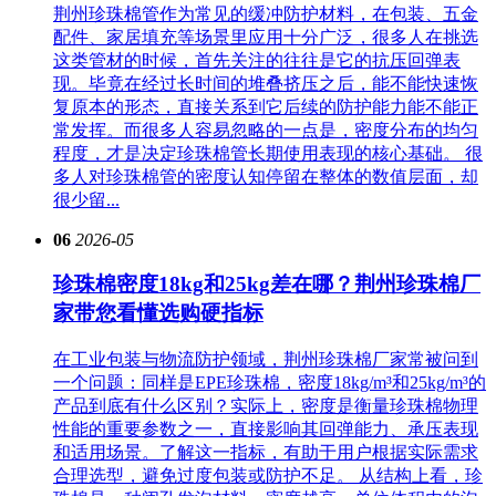
荆州珍珠棉管作为常见的缓冲防护材料，在包装、五金
配件、家居填充等场景里应用十分广泛，很多人在挑选
这类管材的时候，首先关注的往往是它的抗压回弹表
现。毕竟在经过长时间的堆叠挤压之后，能不能快速恢
复原本的形态，直接关系到它后续的防护能力能不能正
常发挥。而很多人容易忽略的一点是，密度分布的均匀
程度，才是决定珍珠棉管长期使用表现的核心基础。 很
多人对珍珠棉管的密度认知停留在整体的数值层面，却
很少留...
06
2026-05
珍珠棉密度18kg和25kg差在哪？荆州珍珠棉厂
家带您看懂选购硬指标
在工业包装与物流防护领域，荆州珍珠棉厂家常被问到
一个问题：同样是EPE珍珠棉，密度18kg/m³和25kg/m³的
产品到底有什么区别？实际上，密度是衡量珍珠棉物理
性能的重要参数之一，直接影响其回弹能力、承压表现
和适用场景。了解这一指标，有助于用户根据实际需求
合理选型，避免过度包装或防护不足。 从结构上看，珍