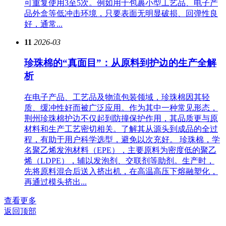
可重复使用3至5次。例如用于包裹小型工艺品、电子产
品外盒等低冲击环境，只要表面无明显破损、回弹性良
好，通常...
11
2026-03
珍珠棉的“真面目”：从原料到护边的生产全解
析
在电子产品、工艺品及物流包装领域，珍珠棉因其轻
质、缓冲性好而被广泛应用。作为其中一种常见形态，
荆州珍珠棉护边不仅起到防撞保护作用，其品质更与原
材料和生产工艺密切相关。了解其从源头到成品的全过
程，有助于用户科学选型，避免以次充好。 珍珠棉，学
名聚乙烯发泡材料（EPE），主要原料为密度低的聚乙
烯（LDPE），辅以发泡剂、交联剂等助剂。生产时，
先将原料混合后送入挤出机，在高温高压下熔融塑化，
再通过模头挤出...
查看更多
返回顶部