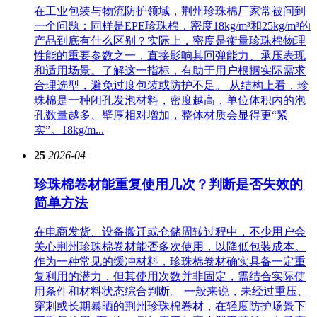
在工业包装与物流防护领域，荆州珍珠棉厂家常被问到
一个问题：同样是EPE珍珠棉，密度18kg/m³和25kg/m³的
产品到底有什么区别？实际上，密度是衡量珍珠棉物理
性能的重要参数之一，直接影响其回弹能力、承压表现
和适用场景。了解这一指标，有助于用户根据实际需求
合理选型，避免过度包装或防护不足。 从结构上看，珍
珠棉是一种闭孔发泡材料，密度越高，单位体积内的泡
孔数量越多、壁厚相对增加，整体材质会显得更“紧
实”。18kg/m...
25
2026-04
珍珠棉卷材能重复使用几次？判断是否失效的
简单方法
在电商发货、设备搬迁或仓储周转过程中，不少用户会
关心荆州珍珠棉卷材能否多次使用，以降低包装成本。
作为一种常见的缓冲材料，珍珠棉卷材确实具备一定重
复利用的潜力，但其使用次数并非固定，需结合实际使
用条件和材料状态综合判断。 一般来说，未经过重压、
穿刺或长期暴晒的荆州珍珠棉卷材，在轻度防护场景下